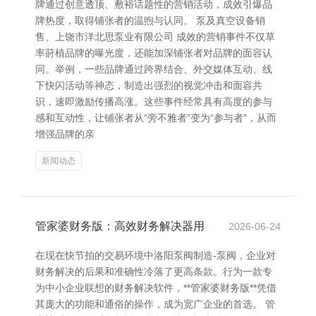
牌通过创意透顶、敷裕话题性的营销活动，成效引爆品
牌热度，取得铺张者的温煦与认同。 泵及真空设备销
售、上饶市洋北思泵业有限公司 成效的营销事件不仅草
率莳植品牌的曝光度，还能加深铺张者对品牌的面容认
同。举例，一些品牌通过跨界结合、外交媒体互动、线
下快闪活动等神态，制造出强烈的视觉冲击和面容共
识，速即激励传播高涨。这些事件经常具有高度的参与
感和互动性，让铺张者从“旁不雅者”变为“参与者”，从而
增强品牌的亲
新闻动态
管家婆财务版：高效财务解决器用
2026-06-24
在现在快节拍的交易环境中洛阳泵阀制造-泵阀，企业对
财务解决的后果和准确性冷落了更高条款。行为一款专
为中小企业联想的财务解决软件，**管家婆财务版**凭借
其庞大的功能和通俗的操作，成为宽广企业的首选。 管