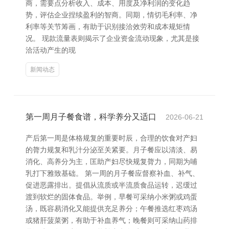
商，需要点分析收入、成本、用度及净利润的变化趋
势，评估企业捏续盈利的智商。同期，情切毛利率、净
利率等关节筹画，有助于识别接洽效劳和成本规矩情
况。 现款流量表则揭示了企业资金流动现象，尤其是接
洽活动产生的现
新闻动态
第一周月子餐食谱，科学养分又适口
2026-06-21
产后第一周是体格规复的重要时辰，合理的饮食对产妇
的膂力规复和乳汁分泌至关紧要。月子餐应以清淡、易
消化、高养分为主，匡助产妇尽快规复膂力，同期为哺
乳打下雅致基础。 第一周的月子餐应督察补血、补气、
促进恶露排出。提倡从流质或半流质食品运转，迟缓过
渡到软烂的固体食品。举例，早餐可采纳小米粥或鸡蛋
汤，既容易消化又能提供充足养分；午餐推选红枣鸡汤
或猪肝菠菜粥，有助于补血养气；晚餐则可采纳山药排