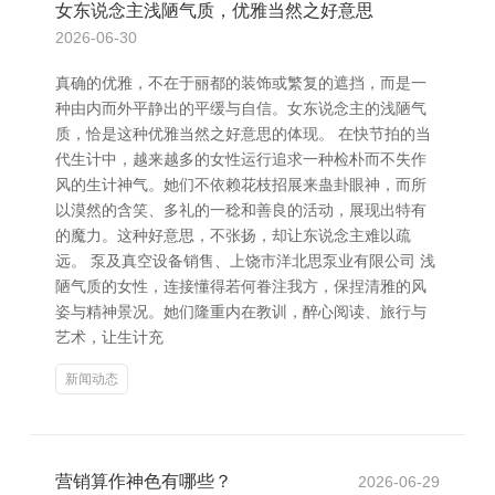
女东说念主浅陋气质，优雅当然之好意思
2026-06-30
真确的优雅，不在于丽都的装饰或繁复的遮挡，而是一
种由内而外平静出的平缓与自信。女东说念主的浅陋气
质，恰是这种优雅当然之好意思的体现。 在快节拍的当
代生计中，越来越多的女性运行追求一种检朴而不失作
风的生计神气。她们不依赖花枝招展来蛊卦眼神，而所
以漠然的含笑、多礼的一稔和善良的活动，展现出特有
的魔力。这种好意思，不张扬，却让东说念主难以疏
远。 泵及真空设备销售、上饶市洋北思泵业有限公司 浅
陋气质的女性，连接懂得若何眷注我方，保捏清雅的风
姿与精神景况。她们隆重内在教训，醉心阅读、旅行与
艺术，让生计充
新闻动态
营销算作神色有哪些？
2026-06-29