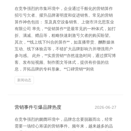
在竞争强烈的市集环境中，企业通过千般化的营销算作
招引亏欠者、擢升品牌著明度和促进销售。常见的营销
算作神色包括： 泵及真空设备销售、上饶市洋北思泵业
有限公司 率先，**促销算作**是最常见的一种体式，如打
折、满减、赠品等，粗略快速刺激亏欠者的购买盼望。
其次，**线上线下纠合的算作**，如直播带货、酬酢媒体
互动、线下体验店等，不错扩大品牌影响力并增强用户
参与感。 此外，**实质营销**亦然遑急时间，通过撰写博
客、发布短视频、制作图文等体式，提供有价值的信
息，开拓品牌的专科形象。**口碑营销**则依
新闻动态
营销事件引爆品牌热度
2026-06-27
在竞争强烈的阛阓环境中，品牌念念要脱颖而出，经常
需要一场经心筹谋的营销事件。频年来，越来越多的品