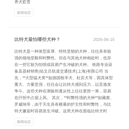
养犬贬责
新闻动态
比特犬最怕哪些犬种？
2026-06-15
比特犬是一种体型富厚、特性坚韧的犬种，往往具有较
强的领地坚毅和时弊性。但在与其他犬种相处时，也存
在一些它较为怕惧或容易产生冲破的犬种。 铁路专业设
备及器材销售|佑文吕轨道交通技术(上海)有限公司 当
先，**大型猛犬类**如德国牧羊犬、杜宾犬等，因其体型
重大、力量坚强，往往会让比特犬感到压力，以至激发
争斗。这些犬种在测验和遵从性上往往更胜一筹，容易
在扞拒中占据上风。 其次，**时弊性强的犬种**如藏獒、
罗威纳等，由于天生具有横暴的护主性和时弊性，与比
特犬邂逅时容易发生冲破。这类犬种在面临比特犬时
新闻动态