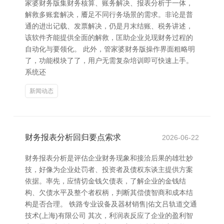
家婆财务版集财务核算、账务解决、报表分析于一体，
解救多账套解决，餍足不同行务场景的需求。非论是普
通的进出记载、发票解决，仍是月末结账、税务讲述，
该软件齐能提供全面的解救，匡助企业兑现财务过程的
自动化与要领化。 此外，管家婆财务版操作界面粗略明
了，功能模块了了，用户无需复杂培训即可快速上手。
系统还
新闻动态
财务报表分析回归要点索求
2026-06-22
财务报表分析是评估企业财务现象和接洽后果的雄壮妙
技，好像为企业处罚者、投资者及债权东谈主提供方案
依据。率先，应情切金钱欠债表，了解企业的金钱结
构、欠债水平及整个者权柄，判断其偿债智商和成本结
构是否合理。 铁路专业设备及器材销售|佑文吕轨道交通
技术(上海)有限公司 其次，利润表反应了企业的盈利智