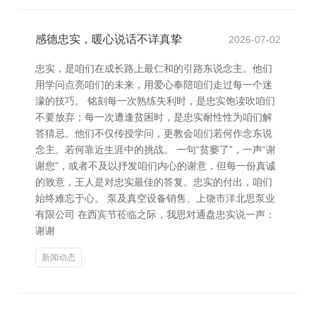
感德忠实，暖心说话不详真挚
2026-07-02
忠实，是咱们在成长路上最仁和的引路东说念主。他们
用学问点亮咱们的未来，用爱心奉陪咱们走过每一个迷
濛的技巧。 铭刻每一次熟练失利时，是忠实饱读吹咱们
不要放弃；每一次遭逢贫困时，是忠实耐性性为咱们解
答猜忌。他们不仅传授学问，更教会咱们若何作念东说
念主、若何靠近生涯中的挑战。 一句“贫窭了”，一声“谢
谢您”，或者不及以抒发咱们内心的谢意，但每一份真诚
的致意，王人是对忠实最佳的答复。忠实的付出，咱们
始终难忘于心。 泵及真空设备销售、上饶市洋北思泵业
有限公司 在西宾节莅临之际，我思对通盘忠实说一声：
谢谢
新闻动态