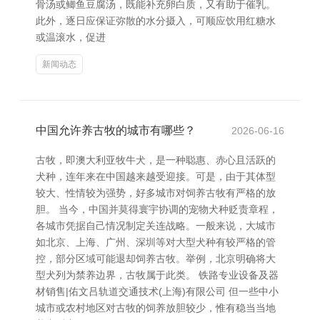
骨汤或鲫鱼豆腐汤，既能补充卵白质，又有助于催乳。
此外，逐日应保证弥散的水分摄入，可顺应饮用红糖水
或温滚水，促进
新闻动态
中国允许养古牧的城市有哪些？
2026-06-16
古牧，即澳大利亚牧牛犬，是一种聪惠、赤心且活跃的
犬种，连年来在中国越来越受迎接。可是，由于其体型
较大、性情较为强势，好多城市对饲养古牧有严格的放
胆。 当今，中国并莫得寰宇协调的宠物犬种贬责章程，
各城市凭据自己情况制定关连战略。一般来说，大城市
如北京、上海、广州、深圳等对大型犬种有较严格的管
控，部分区域可能退却饲养古牧。举例，北京明确将大
型犬列为禁养边界，古牧属于此类。 铁路专业设备及器
材销售|佑文吕轨道交通技术(上海)有限公司 但一些中小
城市或农村地区对古牧的饲养放胆较少，惟有稳当当地